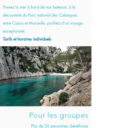
Prenez la mer à bord de nos bateaux,
à la
découverte du Parc national des Calanques,
entre Cassis et Marseille,
profitez d'un voyage
exceptionnel.
Tarifs et horaires individuels
Pour les groupes
Plus de 20 personnes, bénéficiez